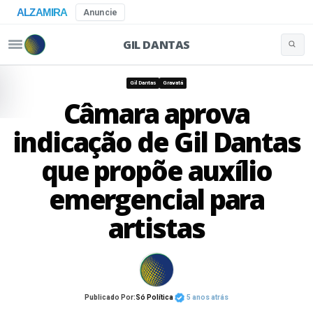
ALZAMIRA
Anuncie
GIL DANTAS
Buscar 
Pular para o conteúdo
Gil Dantas
Gravatá
Câmara aprova
indicação de Gil Dantas
que propõe auxílio
emergencial para
artistas
Publicado Por:
Só Política
5 anos atrás