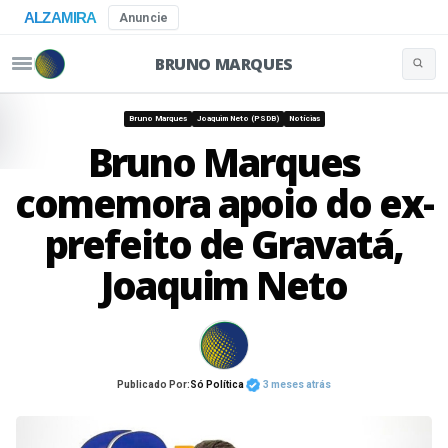
ALZAMIRA
Anuncie
BRUNO MARQUES
Buscar 
Pular para o conteúdo
Bruno Marques
Joaquim Neto (PSDB)
Notícias
Bruno Marques
comemora apoio do ex-
prefeito de Gravatá,
Joaquim Neto
Publicado Por:
Só Política
3 meses atrás