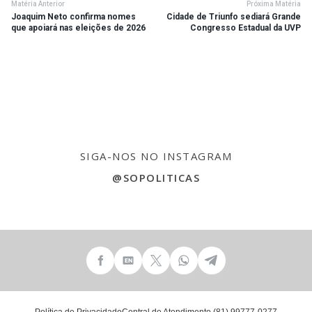
Matéria Anterior
Próxima Matéria
Joaquim Neto confirma nomes
Cidade de Triunfo sediará Grande
que apoiará nas eleições de 2026
Congresso Estadual da UVP
SIGA-NOS NO INSTAGRAM
@SOPOLITICAS
Política de Privacidade
Central de Atendimento (81) 99777-0277