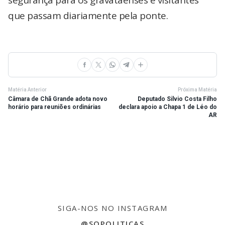
segurança para os gravataenses e visitantes
que passam diariamente pela ponte.
Matéria Anterior
Próxima Matéria
Câmara de Chã Grande adota novo
Deputado Silvio Costa Filho
horário para reuniões ordinárias
declara apoio a Chapa 1 de Léo do
AR
SIGA-NOS NO INSTAGRAM
@SOPOLITICAS