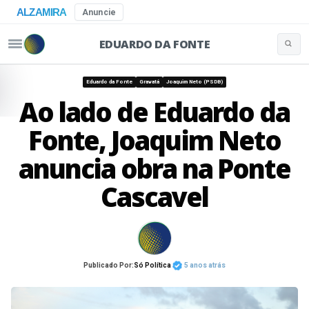
ALZAMIRA
Anuncie
EDUARDO DA FONTE
Buscar 
Pular para o conteúdo
Eduardo da Fonte
Gravatá
Joaquim Neto (PSDB)
Ao lado de Eduardo da
Fonte, Joaquim Neto
anuncia obra na Ponte
Cascavel
Publicado Por:
Só Política
5 anos atrás