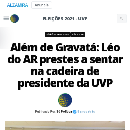
ALZAMIRA
Anuncie
ELEIÇÕES 2021 - UVP
Buscar 
Pular para o conteúdo
Eleições 2021 - UVP
Léo do AR
Além de Gravatá: Léo
do AR prestes a sentar
na cadeira de
presidente da UVP
Publicado Por:
Só Política
5 anos atrás