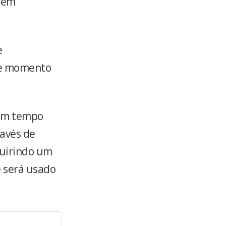
tem
e
se momento
um tempo
avés de
quirindo um
e será usado