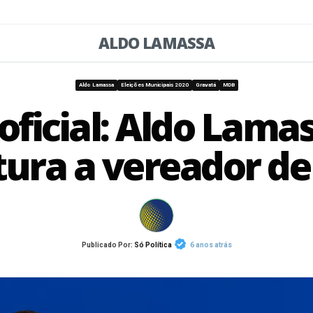
ALDO LAMASSA
Aldo Lamassa
Eleições Municipais 2020
Gravatá
MDB
oficial: Aldo Lama
tura a vereador de
Publicado Por:
Só Política
6 anos atrás