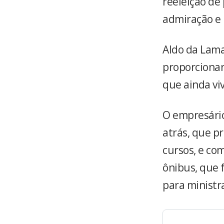
reeleição de 
admiração e r
Aldo da Lama
proporcionar
que ainda v
O empresári
atrás, que p
cursos, e co
ônibus, que 
para ministra