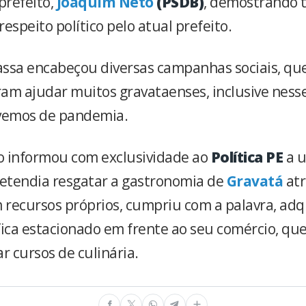
prefeito,
Joaquim Neto
(PSDB)
, demostrando 
espeito político pelo atual prefeito.
ssa encabeçou diversas campanhas sociais, qu
am ajudar muitos gravataenses, inclusive nes
ivemos de pandemia.
o informou com exclusividade ao
Política PE
a 
retendia resgatar a gastronomia de
Gravatá
atr
m recursos próprios, cumpriu com a palavra, ad
fica estacionado em frente ao seu comércio, qu
r cursos de culinária.