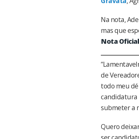
Gravatá
, Ag
Na nota, Ade
mas que espe
Nota Oficial
“Lamentavelm
de Vereadore
todo meu déb
candidatura 
submeter a m
Quero deixar
ser candidato