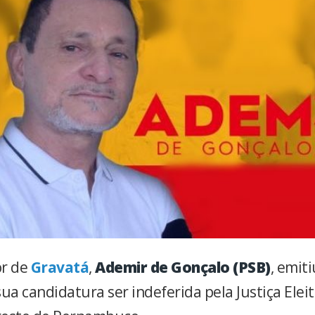
or de
Gravatá
,
Ademir de Gonçalo (PSB)
, emit
 sua candidatura ser indeferida pela Justiça Elei