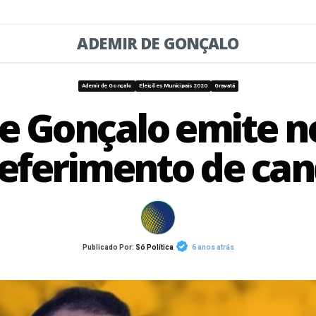
ADEMIR DE GONÇALO
Ademir de Gonçalo
Eleições Municipais 2020
Gravatá
 Gonçalo emite no
deferimento de can
Publicado Por:
Só Política
6 anos atrás