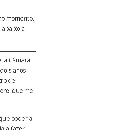
 no momento,
 abaixo a
ei a Câmara
dois anos
tro de
terei que me
 que poderia
ia a fazer