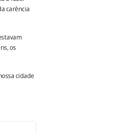
da carência
 estavam
ns, os
nossa cidade