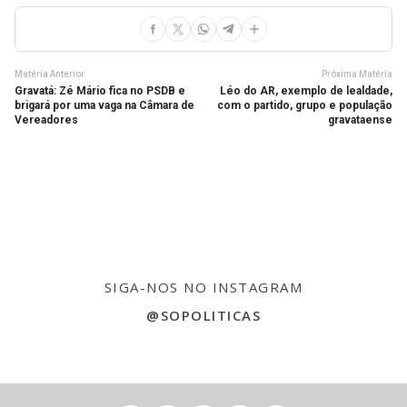
Matéria Anterior
Próxima Matéria
Gravatá: Zé Mário fica no PSDB e
Léo do AR, exemplo de lealdade,
brigará por uma vaga na Câmara de
com o partido, grupo e população
Vereadores
gravataense
SIGA-NOS NO INSTAGRAM
@SOPOLITICAS