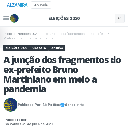
ALZAMIRA
Anuncie
ELEIÇÕES 2020
Buscar 
Pular para o conteúdo
Início
›
Eleições 2020
›
A junção dos fragmentos do ex-prefeito Bruno
Martiniano em meio a pandemia
ELEIÇÕES 2020
GRAVATÁ
OPINIÃO
A junção dos fragmentos do
ex-prefeito Bruno
Martiniano em meio a
pandemia
Publicado Por:
Só Política
6 anos atrás
Publicado por:
Só Política
-
25 de julho de 2020